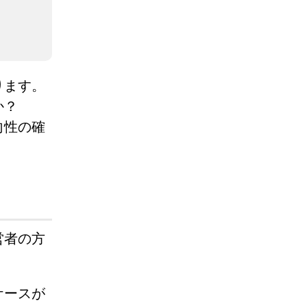
ります。
か？
向性の確
営者の方
ケースが