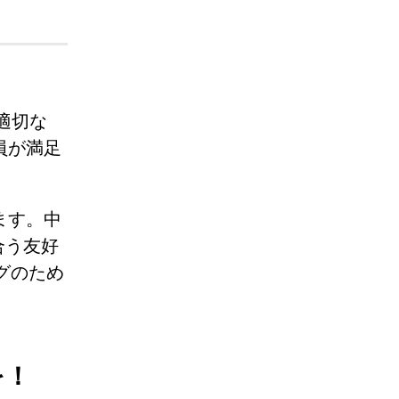
。適切な
員が満足
ます。中
合う友好
グのため
を！