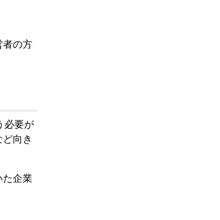
営者の方
う必要が
など向き
いた企業