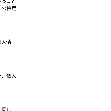
得ること
まの特定
個人情
た、個人
見直し、