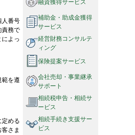
融資獲得サービス
補助金・助成金獲得
個人番号
サービス
的責務で
経営財務コンサルテ
とによっ
ィング
保険提案サービス
会社売却・事業継承
規範を遵
サポート
相続税申告・相続サ
ービス
相続手続き支援サー
に定める
ビス
お客さま